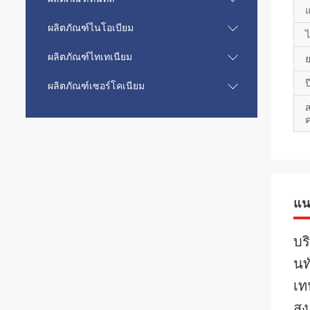
ผลิตภัณฑ์ไนโอเบียม
ไ
ผลิตภัณฑ์ไทเทเนียม
ป
ผลิตภัณฑ์เซอร์โคเนียม
ส
ค
แน
บร
นท
เท
สู