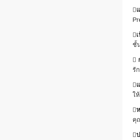

แ
Pr

เ
ชั
 
รั

แ
ให

ห
คุ

ป