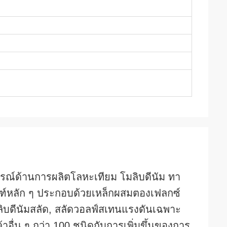
บการณ์ด้านการผลิตโลหะเทียม โมลิบดีนัม ทา
ัณฑ์หลัก ๆ ประกอบด้วยเหล็กผสมตองเฟลกซ์
ิบดีนัมสลัด, สลัดวอลฟ์สเทนแรงดันเฉพาะ
้าอื่น ๆ กว่า 100 ชนิดกับการเพิ่มขึ้นของการ