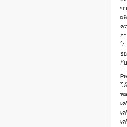
ขา
ผล
คร
กา
ไป
ออ
กั
Pe
โค
หล
เคร
เคร
เค