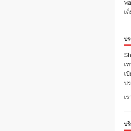
พอ
เต็
ประ
Sh
เท
เบ
ปร
เร
บร