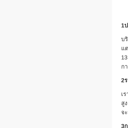
1ป
บร
แต
13
กา
2ร
เร
สู
จะ
3ก