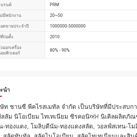
แบรนด์
PRM
ม่มีพนักงาน
20~50
ยอดขายประจำปี
1000000-5000000
ีที่ก่อตั้ง
2010
่งออกเครื่อง
80% - 90%
อมพิวเตอร์
ะนำ
ิษัท ชานซี พีคไรสเมทัล จํากัด เป็นบริษัทที่มีประส
ัลลัม นิโอเบียม ไทเทเนียม ซิรคอนิਅਮ นิเคิลผลิตภ
น-ทองแดง, โมลิบดีนัม-ทองแดงสลัด, วอลฟ์สเทน-โมล
ง, สลัดทันทัล, สลัดไนโอเบียม, สลัดไทเทเนียมและสินค