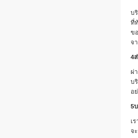
บร
ที
ขอ
จา
4ส
ผ่
บร
อย
5บร
เร
จะ