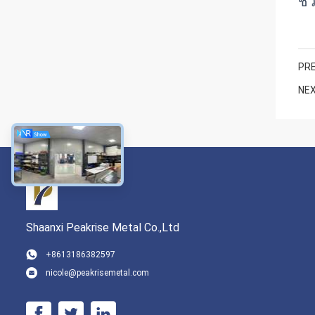
ช่
PRE
NEX
Shaanxi Peakrise Metal Co.,Ltd
+8613186382597
nicole@peakrisemetal.com