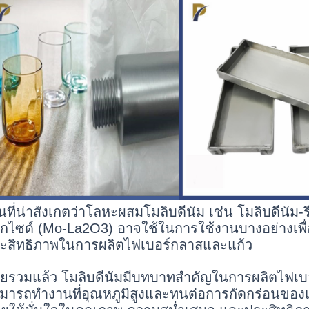
็นที่น่าสังเกตว่าโลหะผสมโมลิบดีนัม เช่น โมลิบดีนั
กไซด์ (Mo-La2O3) อาจใช้ในการใช้งานบางอย่างเพื่อเพิ
ะสิทธิภาพในการผลิตไฟเบอร์กลาสและแก้ว
ยรวมแล้ว โมลิบดีนัมมีบทบาทสำคัญในการผลิตไฟเบ
มารถทำงานที่อุณหภูมิสูงและทนต่อการกัดกร่อนของแก