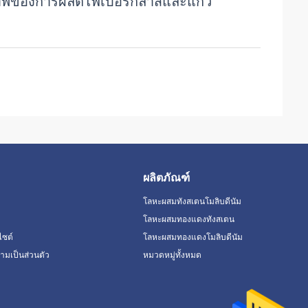
ภาพของการผลิตไฟเบอร์กลาสและแก้ว
ผลิตภัณฑ์
โลหะผสมทังสเตนโมลิบดีนัม
โลหะผสมทองแดงทังสเตน
ไซต์
โลหะผสมทองแดงโมลิบดีนัม
มเป็นส่วนตัว
หมวดหมู่ทั้งหมด