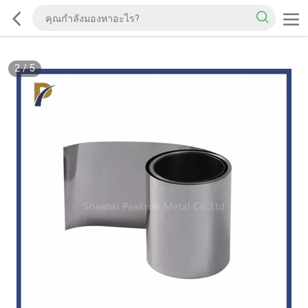
2
/
5